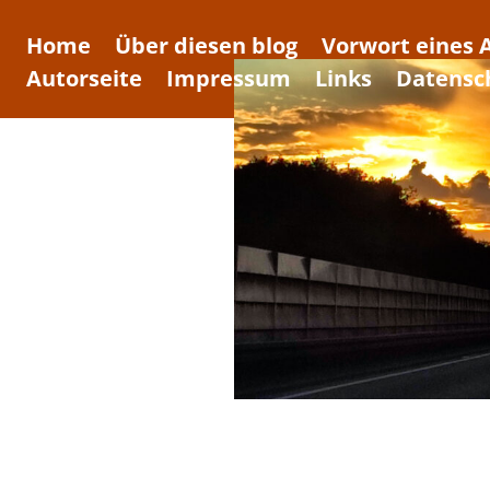
Home
Über diesen blog
Vorwort eines 
Autorseite
Impressum
Links
Datensc