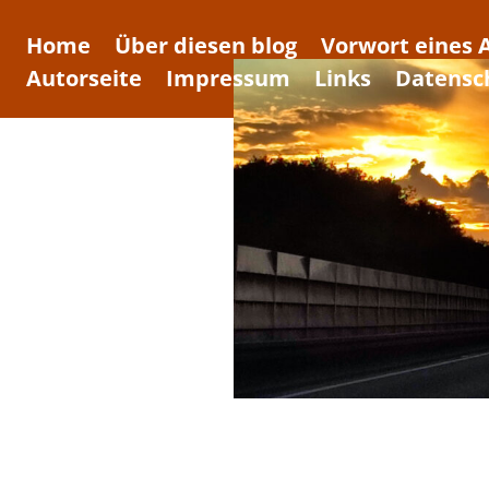
Home
Über diesen blog
Vorwort eines 
Autorseite
Impressum
Links
Datensc